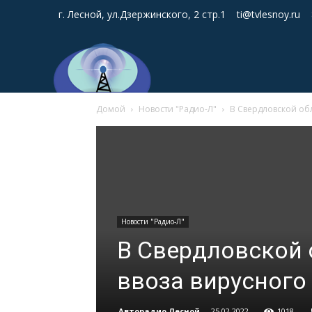
г. Лесной, ул.Дзержинского, 2 стр.1
ti@tvlesnoy.ru
Домой
Новости "Радио-Л"
В Свердловской об
Новости "Радио-Л"
В Свердловской 
ввоза вирусного
Авторадио Лесной
-
25.02.2022
1018