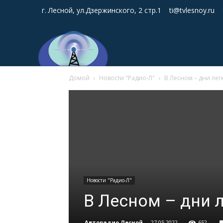
г. Лесной, ул.Дзержинского, 2 стр.1
ti@tvlesnoy.ru
Домой
Новости "Радио-Л"
В Лесном – дни лег
Новости "Радио-Л"
В Лесном – дни 
Авторадио Лесной
-
27.05.2022
652