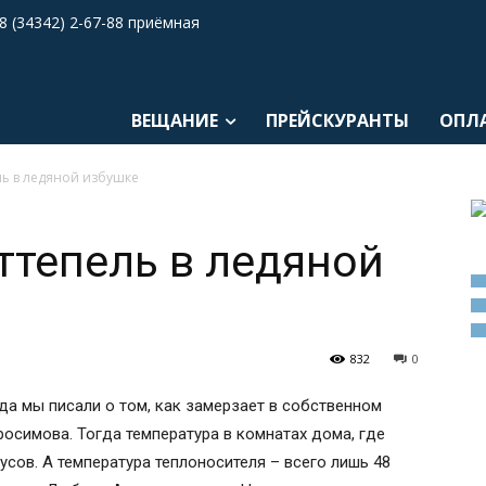
8 (34342) 2-67-88 приёмная
ВЕЩАНИЕ
ПРЕЙСКУРАНТЫ
ОПЛ
ль в ледяной избушке
ттепель в ледяной
832
0
ода мы писали о том, как замерзает в собственном
симова. Тогда температура в комнатах дома, где
сов. А температура теплоносителя – всего лишь 48