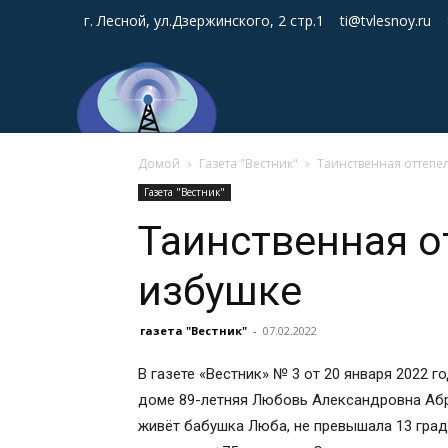
г. Лесной, ул.Дзержинского, 2 стр.1
ti@tvlesnoy.ru
Домой
Газета "Вестник"
Таинственная оттепе
Газета "Вестник"
Таинственная о
избушке
газета "Вестник"
-
07.02.2022
В газете «Вестник» № 3 от 20 января 2022 г
доме 89-летняя Любовь Александровна Абро
живёт бабушка Люба, не превышала 13 граду