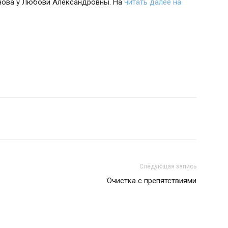
снова у Любови Александровны. На
читать далее на
Следующая запись
Очистка с препятствиями