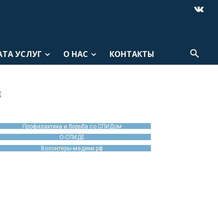
АТА УСЛУГ
О НАС
КОНТАКТЫ
Профилактика и борьба со СПИДом
О-СПИДЕ
Волонтеры-медики.рф