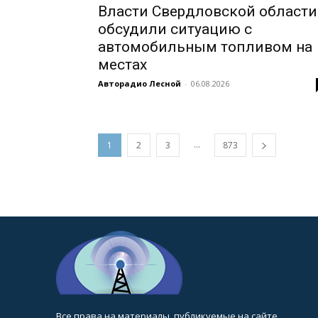
Власти Свердловской области
обсудили ситуацию с
автомобильным топливом на
местах
Авторадио Лесной
-
06.08.2026
...
1
2
3
873
Все права на материалы, публикуемые на сайте