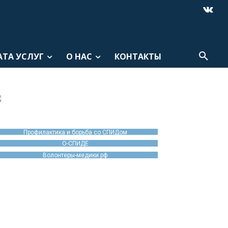
АТА УСЛУГ
О НАС
КОНТАКТЫ
Профилактика и борьба со СПИДом
О-СПИДЕ
Волонтеры-медики.рф