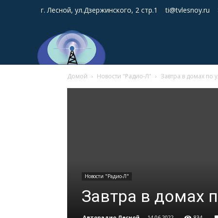
г. Лесной, ул.Дзержинского, 2 стр.1
ti@tvlesnoy.ru
Домой
Новости "Радио-Л"
Завтра в домах по 
Новости "Радио-Л"
Завтра в домах 
Авторадио Лесной
-
14.06.2022
834