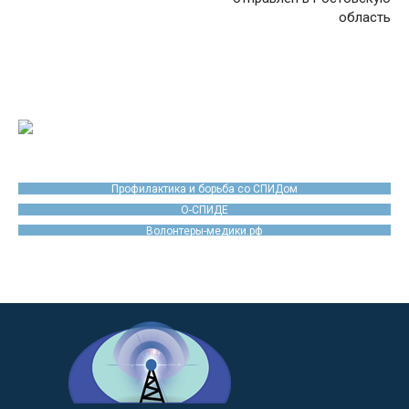
область
Профилактика и борьба со СПИДом
О-СПИДЕ
Волонтеры-медики.рф