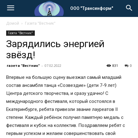
ООО "Трансинформ"
Домой
Газета "Вестник"
Газета "Вестник"
Зарядились энергией
звёзд!
газета "Вестник"
-
07.02.2022
831
0
Впервые на большую сцену выезжал самый младший
состав ансамбля танца «Созвездие» (дети 7-9 лет)
Центра детского творчества, и сразу удачно! С
международного фестиваля, который состоялся в
Екатеринбурге, ребята привезли звание лауреатов II
степени. Каждый ребёнок получил памятную медаль с
фестиваля и кубок на коллектив. Поздравляем ребят с
первым успехом и желаем совершенствовать свой