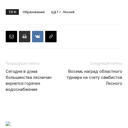
ТЕГИ
Образование
ЦДТ г. Лесной
Предыдущая запись
Следующая запись
Сегодня в дома
Восемь наград областного
большинства лесничан
турнира на счету самбистов
вернется горячее
Лесного
водоснабжение