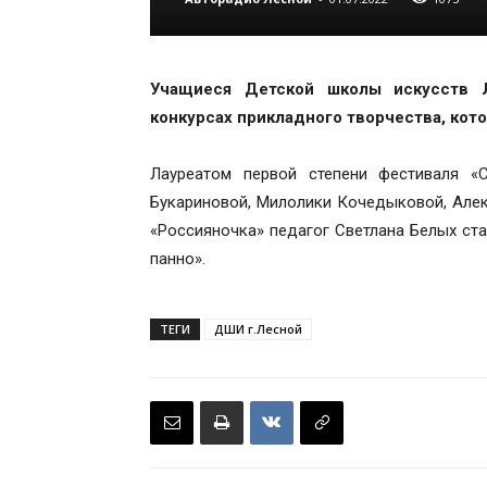
Учащиеся Детской школы искусств 
конкурсах прикладного творчества, кот
Лауреатом первой степени фестиваля «
Букариновой, Милолики Кочедыковой, Але
«Россияночка» педагог Светлана Белых ста
панно».
ТЕГИ
ДШИ г.Лесной