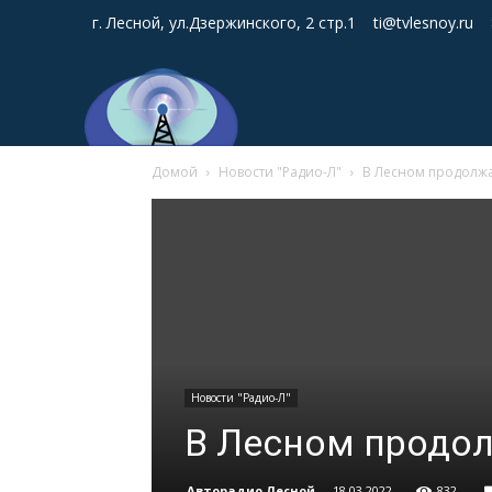
г. Лесной, ул.Дзержинского, 2 стр.1
ti@tvlesnoy.ru
Домой
Новости "Радио-Л"
В Лесном продолжа
Новости "Радио-Л"
В Лесном продо
Авторадио Лесной
-
18.03.2022
832