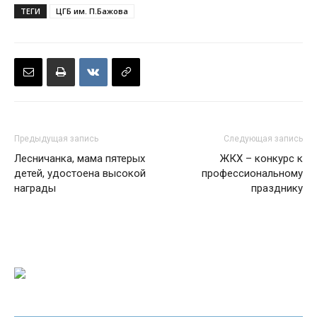
ТЕГИ
ЦГБ им. П.Бажова
Предыдущая запись
Следующая запись
Лесничанка, мама пятерых
ЖКХ – конкурс к
детей, удостоена высокой
профессиональному
награды
празднику