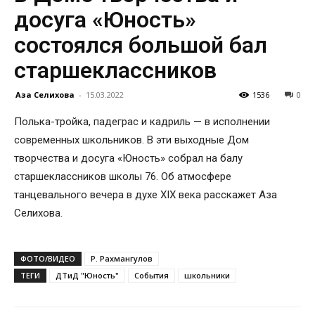
досуга «Юность»
состоялся большой бал
старшеклассников
Аза Селихова
-
15.03.2022
1536
0
Полька-тройка, падеграс и кадриль — в исполнении
современных школьников. В эти выходные Дом
творчества и досуга «Юность» собрал на балу
старшеклассников школы 76. Об атмосфере
танцевального вечера в духе XIX века расскажет Аза
Селихова.
ФОТО/ВИДЕО
Р. Рахмангулов
ТЕГИ
ДТиД "Юность"
События
школьники