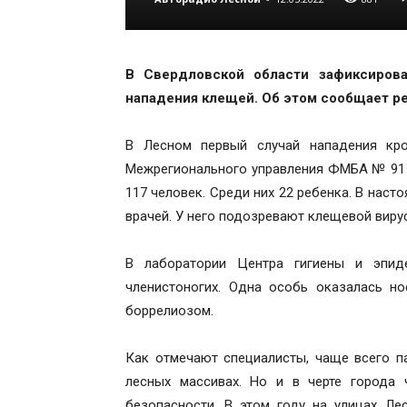
В Свердловской области зафиксиров
нападения клещей. Об этом сообщает р
В Лесном первый случай нападения кр
Межрегионального управления ФМБА № 91 н
117 человек. Среди них 22 ребенка. В нас
врачей. У него подозревают клещевой виру
В лаборатории Центра гигиены и эпид
членистоногих. Одна особь оказалась н
боррелиозом.
Как отмечают специалисты, чаще всего п
лесных массивах. Но и в черте города
безопасности. В этом году на улицах Ле