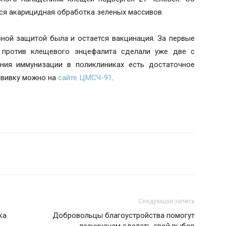
ся акарицидная обработка зеленых массивов.
ной защитой была и остается вакцинация. За первые
 против клещевого энцефалита сделали уже две с
ния иммунизации в поликлиниках есть достаточное
ививку можно на
сайте ЦМСЧ-91
.
Следующая запись
ка
Добровольцы благоустройства помогут
лесничанам сделать свой выбор