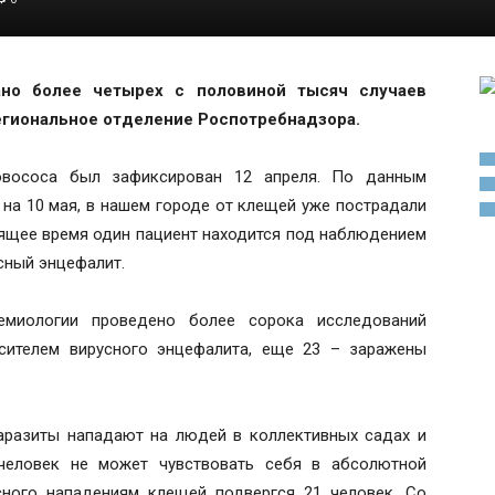
ано более четырех с половиной тысяч случаев
егиональное отделение Роспотребнадзора.
овососа был зафиксирован 12 апреля. По данным
а 10 мая, в нашем городе от клещей уже пострадали
тоящее время один пациент находится под наблюдением
сный энцефалит.
емиологии проведено более сорока исследований
осителем вирусного энцефалита, еще 23 – заражены
аразиты нападают на людей в коллективных садах и
 человек не может чувствовать себя в абсолютной
сного нападениям клещей подвергся 21 человек. Со