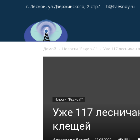
г. Лесной, ул.Дзержинского, 2 стр.1
ti@tvlesnoy.ru
Домой
Новости "Радио-Л"
Уже 117 лесничан 
Новости "Радио-Л"
Уже 117 леснича
клещей
Авторадио Лесной
-
12.05.2022
881