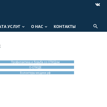
АТА УСЛУГ
О НАС
КОНТАКТЫ
Профилактика и борьба со СПИДом
О-СПИДЕ
Волонтеры-медики.рф