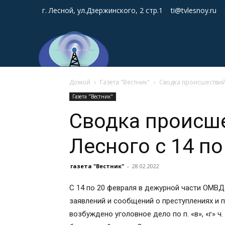
г. Лесной, ул.Дзержинского, 2 стр.1
ti@tvlesnoy.ru
Домой
Газета "Вестник"
Сводка происшествий 
Газета "Вестник"
Сводка происш
Лесного с 14 п
газета "Вестник"
-
28.02.2022
С 14 по 20 февраля в дежурной части ОМВД
заявлений и сообщений о преступлениях и 
возбуждено уголовное дело по п. «в», «г» ч