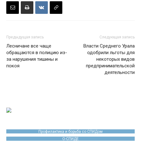
Предыдущая запись
Следующая запись
Лесничане все чаще
Власти Среднего Урала
обращаются в полицию из-
одобрили льготы для
за нарушения тишины и
некоторых видов
покоя
предпринимательской
деятельности
Профилактика и борьба со СПИДом
О-СПИДЕ