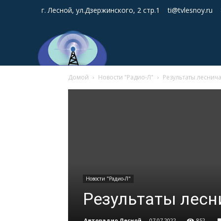
г. Лесной, ул.Дзержинского, 2 стр.1
ti@tvlesnoy.ru
Домой
Новости "Радио-Л"
Результаты леснич
Новости "Радио-Л"
Результаты лес
Авторадио Лесной
-
07.07.2022
852