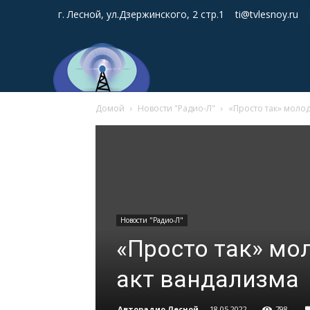
г. Лесной, ул.Дзержинского, 2 стр.1
ti@tvlesnoy.ru
Домой
Новости "Радио-Л"
«Просто так» моло
Новости "Радио-Л"
«Просто так» мо
акт вандализма
Авторадио Лесной
-
18.05.2022
798