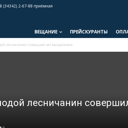
8 (34342) 2-67-88 приёмная
ВЕЩАНИЕ
ПРЕЙСКУРАНТЫ
ОПЛ
дой лесничанин совершил акт вандализма
лодой лесничанин соверши
0