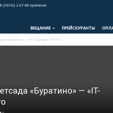
8 (34342) 2-67-88 приёмная
ВЕЩАНИЕ
ПРЕЙСКУРАНТЫ
ОПЛ
ада «Буратино» — «IT-надежда» Лесного
тсада «Буратино» — «IT-
го
0