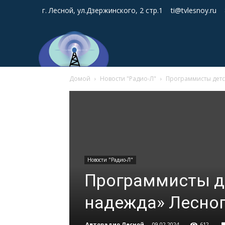
г. Лесной, ул.Дзержинского, 2 стр.1
ti@tvlesnoy.ru
Домой
Новости "Радио-Л"
Программисты детс
Новости "Радио-Л"
Программисты де
надежда» Лесно
Авторадио Лесной
-
09.02.2024
612