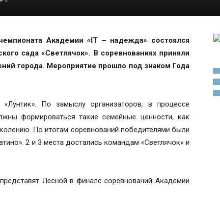
 чемпионата Академии «IT – надежда» состоялся
ского сада «Светлячок». В соревнованиях приняли
ний города. Мероприятие прошло под знаком Года
 «Лунтик». По замыслу организаторов, в процессе
лжны формироваться такие семейные ценности, как
околению. По итогам соревнований победителями были
атино». 2 и 3 места достались командам «Светлячок» и
 представят Лесной в финале соревнований Академии