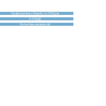
Профилактика и борьба со СПИДом
О-СПИДЕ
Волонтеры-медики.рф