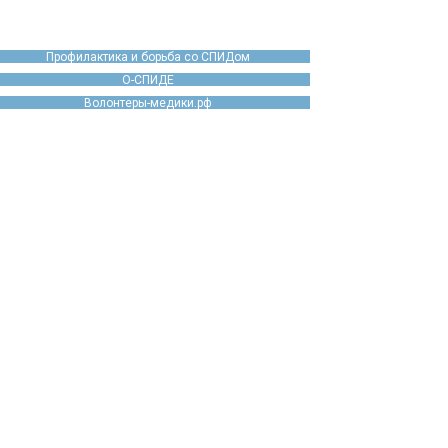
Профилактика и борьба со СПИДом
О-СПИДЕ
Волонтеры-медики.рф