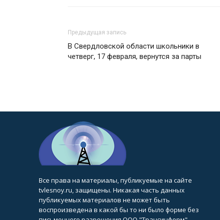
Предыдущая запись
В Свердловской области школьники в
четверг, 17 февраля, вернутся за парты
Все права на материалы, публикуемые на сайте
tvlesnoy.ru, защищены. Никакая часть данных
публикуемых материалов не может быть
воспроизведена в какой бы то ни было форме без
письменного разрешения ООО "Трансинформ".