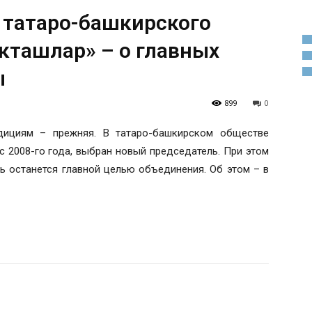
 татаро-башкирского
кташлар» – о главных
ы
899
0
адициям – прежняя. В татаро-башкирском обществе
с 2008-го года, выбран новый председатель. При этом
ь останется главной целью объединения. Об этом – в