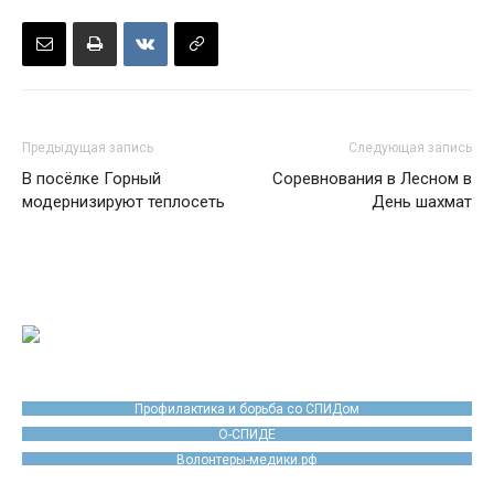
Предыдущая запись
Следующая запись
В посёлке Горный
Соревнования в Лесном в
модернизируют теплосеть
День шахмат
Профилактика и борьба со СПИДом
О-СПИДЕ
Волонтеры-медики.рф