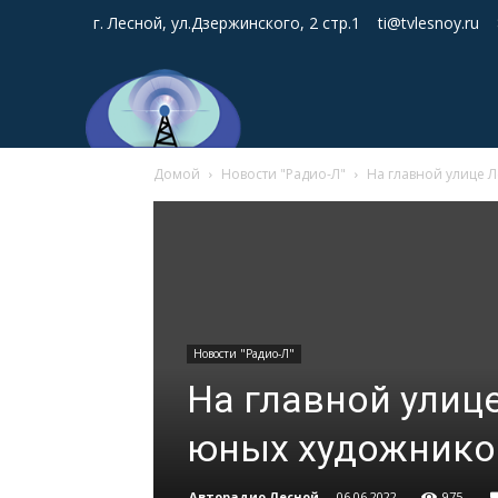
г. Лесной, ул.Дзержинского, 2 стр.1
ti@tvlesnoy.ru
Домой
Новости "Радио-Л"
На главной улице 
Новости "Радио-Л"
На главной улиц
юных художнико
Авторадио Лесной
-
06.06.2022
975