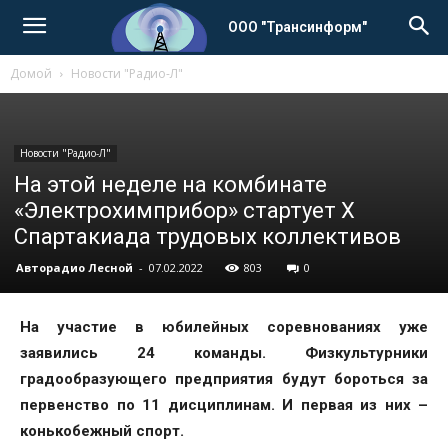
ООО "Трансинформ"
Домой
Новости "Радио-Л"
Новости "Радио-Л"
На этой неделе на комбинате
«Электрохимприбор» стартует X
Спартакиада трудовых коллективов
Авторадио Лесной
-
07.02.2022
803
0
На участие в юбилейных соревнованиях уже
заявились 24 команды. Физкультурники
градообразующего предприятия будут бороться за
первенство по 11 дисциплинам. И первая из них –
конькобежный спорт.