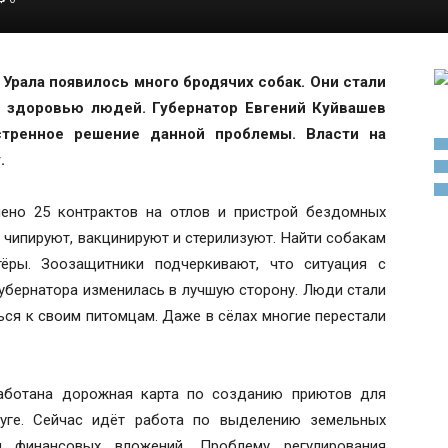
 Урала появилось много бродячих собак. Они стали
и здоровью людей. Губернатор Евгений Куйвашев
стренное решение данной проблемы. Власти на
.
ено 25 контрактов на отлов и пристрой бездомных
 чипируют, вакцинируют и стерилизуют. Найти собакам
ры. Зоозащитники подчеркивают, что ситуация с
бернатора изменилась в лучшую сторону. Люди стали
ься к своим питомцам. Даже в сёлах многие перестали
работана дорожная карта по созданию приютов для
уге. Сейчас идёт работа по выделению земельных
и финансовых вложений. Проблему регулирования