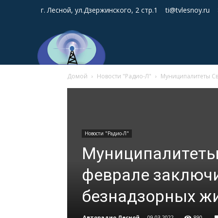
г. Лесной, ул.Дзержинского, 2 стр.1
ti@tvlesnoy.ru
Домой
Новости "Радио-Л"
Муниципалитеты Св
Новости "Радио-Л"
Муниципалитеты
феврале заключи
безнадзорных ж
Авторадио Лесной
-
09.03.2022
890