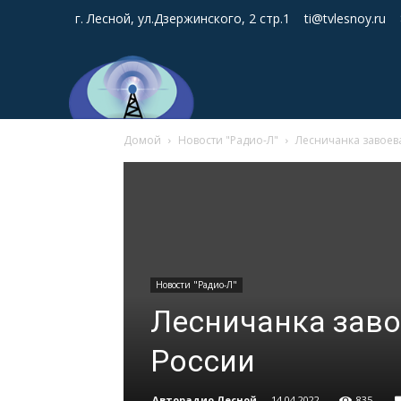
г. Лесной, ул.Дзержинского, 2 стр.1
ti@tvlesnoy.ru
Домой
Новости "Радио-Л"
Лесничанка завоев
Новости "Радио-Л"
Лесничанка заво
России
Авторадио Лесной
-
14.04.2022
835