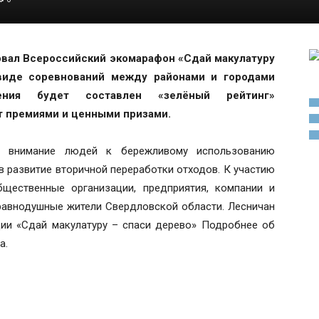
овал Всероссийский экомарафон «Сдай макулатуру
 виде соревнований между районами и городами
ения будет составлен «зелёный рейтинг»
т премиями и ценными призами.
ь внимание людей к бережливому использованию
 в развитие вторичной переработки отходов. К участию
бщественные организации, предприятия, компании и
еравнодушные жители Свердловской области. Лесничан
ции «Сдай макулатуру – спаси дерево» Подробнее об
а.