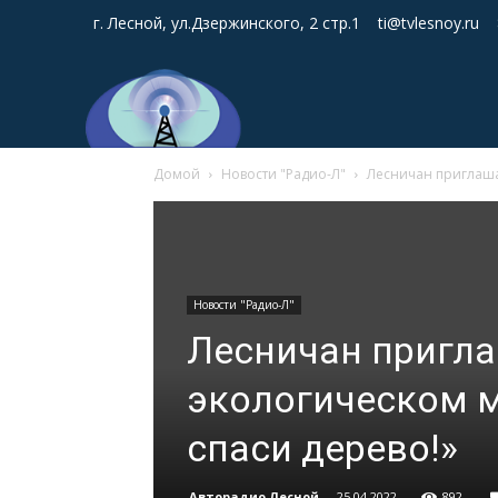
г. Лесной, ул.Дзержинского, 2 стр.1
ti@tvlesnoy.ru
Домой
Новости "Радио-Л"
Лесничан приглашаю
Новости "Радио-Л"
Лесничан пригла
экологическом м
спаси дерево!»
Авторадио Лесной
-
25.04.2022
892