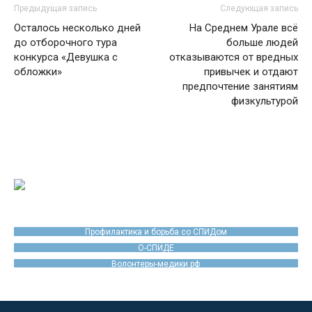
Предыдущая запись
Следующая запись
Осталось несколько дней
На Среднем Урале всё
до отборочного тура
больше людей
конкурса «Девушка с
отказываются от вредных
обложки»
привычек и отдают
предпочтение занятиям
физкультурой
Профилактика и борьба со СПИДом
О-СПИДЕ
Волонтеры-медики.рф