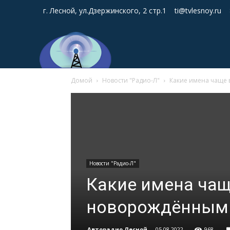
г. Лесной, ул.Дзержинского, 2 стр.1
ti@tvlesnoy.ru
Домой
Новости "Радио-Л"
Какие имена чаще 
Новости "Радио-Л"
Какие имена чащ
новорождённым
Авторадио Лесной
-
05.08.2022
968