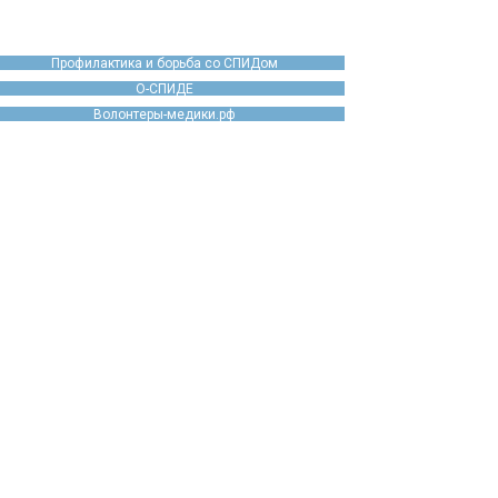
Профилактика и борьба со СПИДом
О-СПИДЕ
Волонтеры-медики.рф