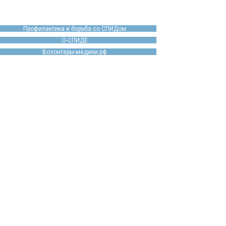
Профилактика и борьба со СПИДом
О-СПИДЕ
Волонтеры-медики.рф