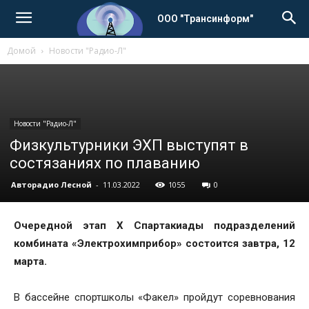
ООО "Трансинформ"
Домой
Новости "Радио-Л"
Новости "Радио-Л"
Физкультурники ЭХП выступят в
состязаниях по плаванию
Авторадио Лесной
-
11.03.2022
1055
0
Очередной этап Х Спартакиады подразделений
комбината «Электрохимприбор» состоится завтра, 12
марта.
В бассейне спортшколы «Факел» пройдут соревнования