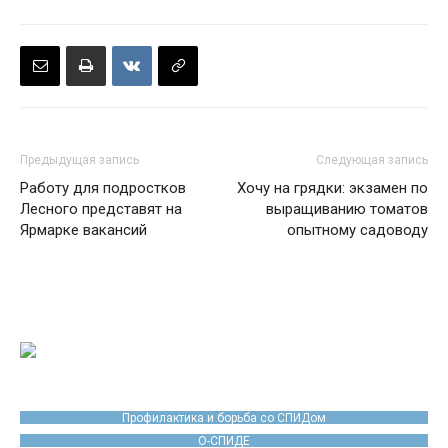
Предыдущая запись
Следующая запись
Работу для подростков
Хочу на грядки: экзамен по
Лесного представят на
выращиванию томатов
Ярмарке вакансий
опытному садоводу
Профилактика и борьба со СПИДом
О-СПИДЕ