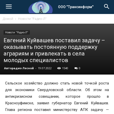
ООО "Трансинформ"
Домой
Новости "Радио-Л"
Новости "Радио-Л"
Евгений Куйвашев поставил задачу –
оказывать постоянную поддержку
аграриям и привлекать в села
молодых специалистов
Авторадио Лесной
-
19.07.2022
1540
0
Сельское хозяйство должно стать новой точкой роста
для экономики Свердловской области. Об этом на
антикризисном совещании, которое прошло в
Красноуфимске, заявил губернатор Евгений Куйвашев.
Глава региона поставил министерству АПК задачу —