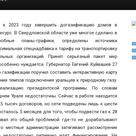
: к 2023 году завершить догазификацию домов в
 ресурс. В Свердловской области уже многое сделано в
робные планы-графики, определены источники
симальная спецнадбавка к тарифу на транспортировку
ельных организаций. Принят серьёзный пакет мер
особенно нуждается. Губернатор Евгений Куйвашев 27
 газификации поручил составить интерактивную карту
ния темпов подключения уральцев к природному газу.
реализацию президентской программы. По словам
днем Урале недостаточны. Сейчас в работе находится
25 тысяч договоров, но сети подведены лишь к шести
сталось 5 месяцев для того, чтобы подвести газ к 28
звал это общей проблемой: где-то не дорабатывают
-то местные администрации затягивают рассмотрение
то недостаточно ритмично идёт финансирование. На