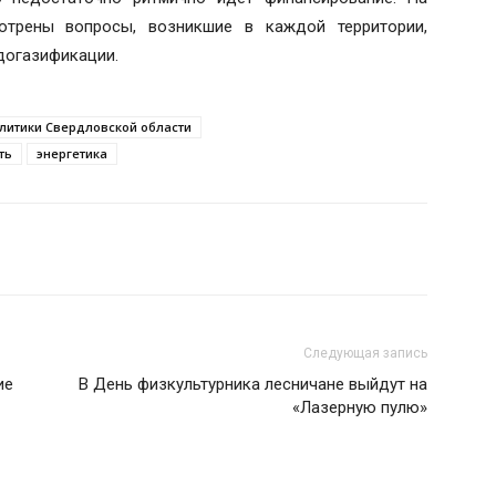
трены вопросы, возникшие в каждой территории,
догазификации.
итики Свердловской области
ть
энергетика
Следующая запись
ие
В День физкультурника лесничане выйдут на
«Лазерную пулю»