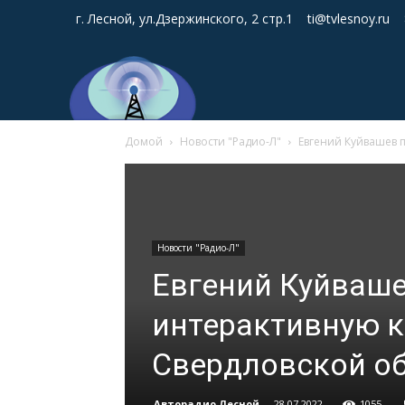
г. Лесной, ул.Дзержинского, 2 стр.1
ti@tvlesnoy.ru
Домой
Новости "Радио-Л"
Евгений Куйвашев 
Новости "Радио-Л"
Евгений Куйваше
интерактивную к
Свердловской о
Авторадио Лесной
-
28.07.2022
1055