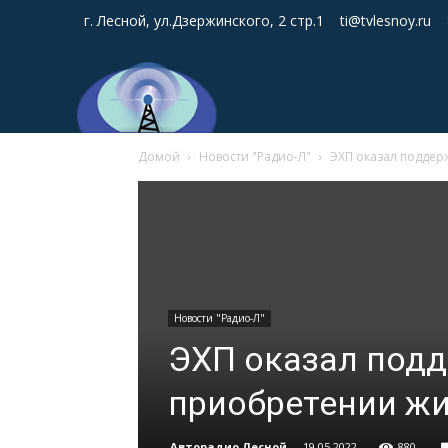
г. Лесной, ул.Дзержинского, 2 стр.1
ti@tvlesnoy.ru
Домой
Новости "Радио-Л"
ЭХП оказал поддер
Новости "Радио-Л"
ЭХП оказал подд
приобретении ж
Авторадио Лесной
-
19.05.2022
880