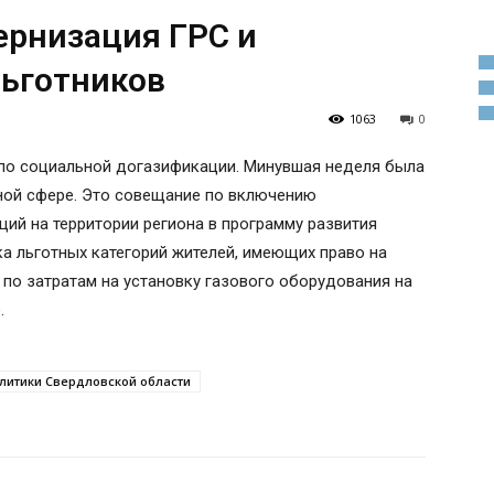
ернизация ГРС и
льготников
1063
0
по социальной догазификации. Минувшая неделя была
ной сфере. Это совещание по включению
ий на территории региона в программу развития
а льготных категорий жителей, имеющих право на
 по затратам на установку газового оборудования на
.
итики Свердловской области