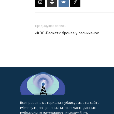
Предыдущая запись
«КЭС-Баскет»: бронза у лесничанок
Все права на материалы, публикуемые на сайте
tvlesnoy.ru, защищены. Никакая часть данных
публикуемых материалов не может быть