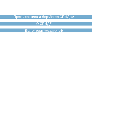
Профилактика и борьба со СПИДом
О-СПИДЕ
Волонтеры-медики.рф