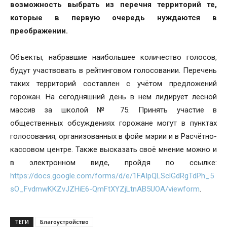
возможность выбрать из перечня территорий те,
которые в первую очередь нуждаются в
преображении.
Объекты, набравшие наибольшее количество голосов,
будут участвовать в рейтинговом голосовании. Перечень
таких территорий составлен с учётом предложений
горожан. На сегодняшний день в нем лидирует лесной
массив за школой № 75. Принять участие в
общественных обсуждениях горожане могут в пунктах
голосования, организованных в фойе мэрии и в Расчётно-
кассовом центре. Также высказать своё мнение можно и
в электронном виде, пройдя по ссылке:
https://docs.google.com/forms/d/e/1FAIpQLSclGdRgTdPh_5
sO_FvdmwKKZvJZHiE6-QmFtXYZjLtnAB5UOA/viewform
.
ТЕГИ
Благоустройство