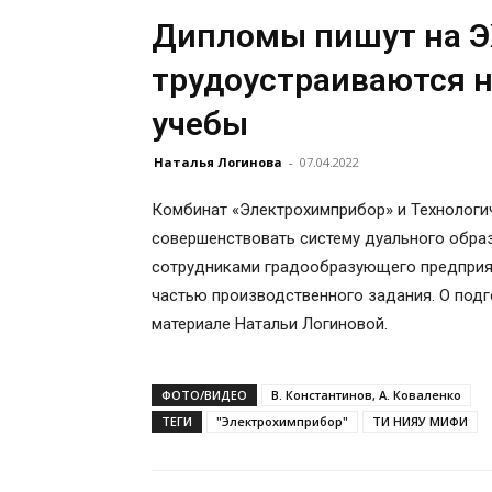
Дипломы пишут на Э
трудоустраиваются н
учебы
Наталья Логинова
-
07.04.2022
Комбинат «Электрохимприбор» и Технолог
совершенствовать систему дуального образ
сотрудниками градообразующего предприя
частью производственного задания. О подг
материале Натальи Логиновой.
ФОТО/ВИДЕО
В. Константинов, А. Коваленко
ТЕГИ
"Электрохимприбор"
ТИ НИЯУ МИФИ