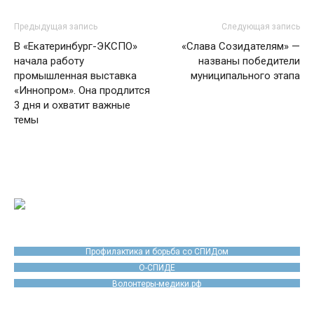
Предыдущая запись
Следующая запись
В «Екатеринбург-ЭКСПО»
«Слава Созидателям» —
начала работу
названы победители
промышленная выставка
муниципального этапа
«Иннопром». Она продлится
3 дня и охватит важные
темы
Профилактика и борьба со СПИДом
О-СПИДЕ
Волонтеры-медики.рф