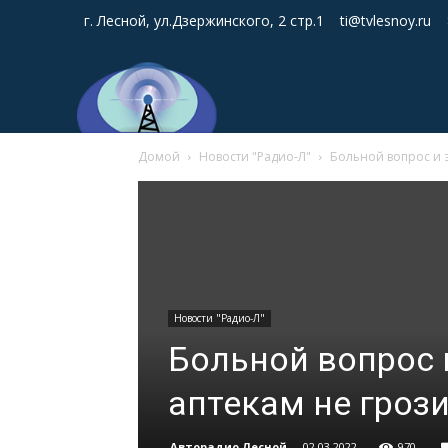
г. Лесной, ул.Дзержинского, 2 стр.1
ti@tvlesnoy.ru
Домой
Новости "Радио-Л"
Больной вопрос и 
Новости "Радио-Л"
Больной вопрос 
аптекам не гроз
Авторадио Лесной
-
02.03.2022
970