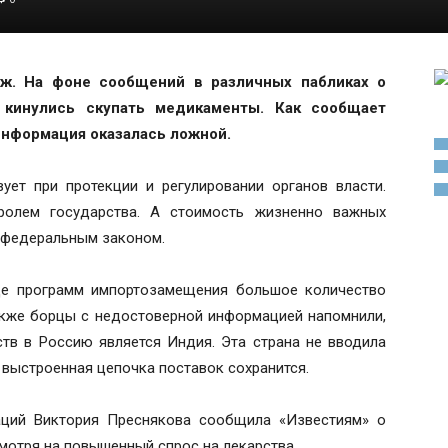
аж. На фоне сообщений в различных пабликах о
 кинулись скупать медикаменты. Как сообщает
 информация оказалась ложной.
ует при протекции и регулировании органов власти.
ролем государства. А стоимость жизненно важных
о федеральным законом.
оде программ импортозамещения большое количество
акже борцы с недостоверной информацией напомнили,
тв в Россию является Индия. Эта страна не вводила
 выстроенная цепочка поставок сохранится.
аций Виктория Преснякова сообщила «Известиям» о
смотря на повышенный спрос на лекарства.