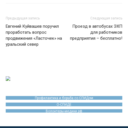
Предыдущая запись
Следующая запись
Евгений Куйвашев поручил
Проезд в автобусах ЭХП
проработать вопрос
для работников
продвижения «Ласточек» на
предприятия – бесплатно!
уральский север
Профилактика и борьба со СПИДом
О-СПИДЕ
Волонтеры-медики.рф