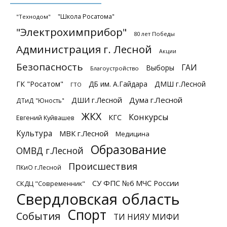
"Школа Росатома"
"Технодом"
"Электрохимприбор"
80 лет Победы
Администрация г. Лесной
Акции
Безопасность
ГАИ
Выборы
Благоустройство
ГК "Росатом"
ДБ им. А.Гайдара
ДМШ г.Лесной
ГТО
ДШИ г.Лесной
Дума г.Лесной
ДТиД "Юность"
ЖКХ
Конкурсы
КГС
Евгений Куйвашев
Культура
МВК г.Лесной
Медицина
Образование
ОМВД г.Лесной
Происшествия
ПКиО г.Лесной
СУ ФПС №6 МЧС России
СКДЦ "Современник"
Свердловская область
Спорт
События
ТИ НИЯУ МИФИ