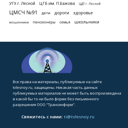
УГХ г. Лесной
ЦГБ им. П.Бажова
ЦДТ г. Лесной
ЦМСЧ №91
дороги
здоровье
дети
школьники
семья
пенсионеры
мошенники
Все права на материалы, публикуемые на сайте
tvlesnoy.ru, защищены. Никакая часть данных
публикуемых материалов не может быть воспроизведена
в какой бы то ни было форме без письменного
разрешения ООО "Трансинформ".
Свяжитесь с нами:
ti@tvlesnoy.ru