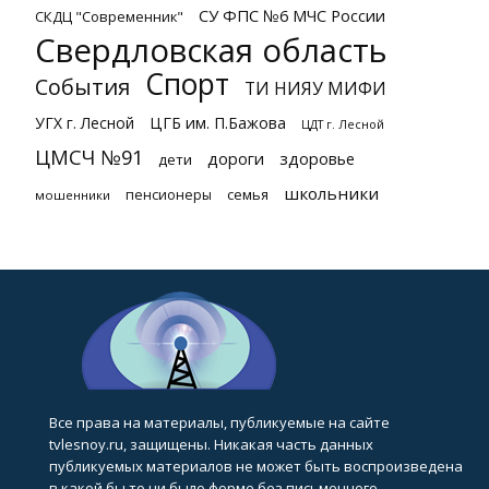
СУ ФПС №6 МЧС России
СКДЦ "Современник"
Свердловская область
Спорт
События
ТИ НИЯУ МИФИ
УГХ г. Лесной
ЦГБ им. П.Бажова
ЦДТ г. Лесной
ЦМСЧ №91
дороги
здоровье
дети
школьники
семья
пенсионеры
мошенники
Все права на материалы, публикуемые на сайте
tvlesnoy.ru, защищены. Никакая часть данных
публикуемых материалов не может быть воспроизведена
в какой бы то ни было форме без письменного