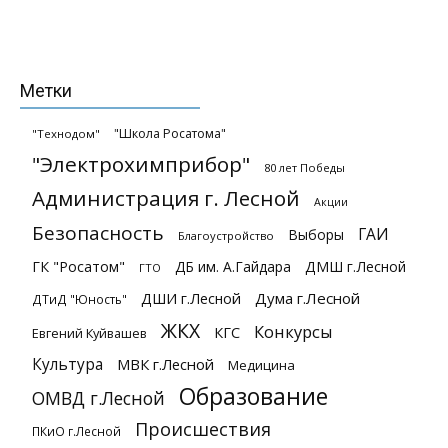
Метки
"Школа Росатома"
"Технодом"
"Электрохимприбор"
80 лет Победы
Администрация г. Лесной
Акции
Безопасность
ГАИ
Выборы
Благоустройство
ГК "Росатом"
ДБ им. А.Гайдара
ДМШ г.Лесной
ГТО
ДШИ г.Лесной
Дума г.Лесной
ДТиД "Юность"
ЖКХ
Конкурсы
КГС
Евгений Куйвашев
Культура
МВК г.Лесной
Медицина
Образование
ОМВД г.Лесной
Происшествия
ПКиО г.Лесной