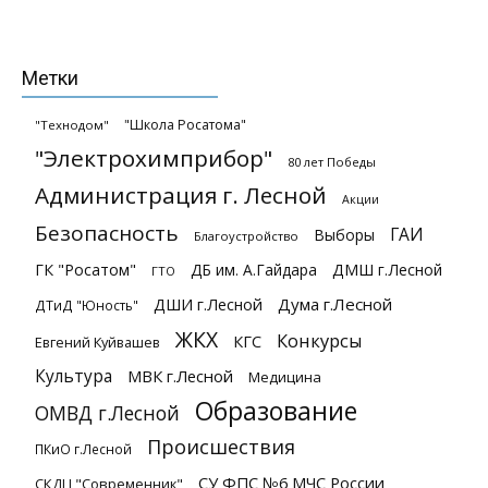
Метки
"Школа Росатома"
"Технодом"
"Электрохимприбор"
80 лет Победы
Администрация г. Лесной
Акции
Безопасность
ГАИ
Выборы
Благоустройство
ГК "Росатом"
ДБ им. А.Гайдара
ДМШ г.Лесной
ГТО
ДШИ г.Лесной
Дума г.Лесной
ДТиД "Юность"
ЖКХ
Конкурсы
КГС
Евгений Куйвашев
Культура
МВК г.Лесной
Медицина
Образование
ОМВД г.Лесной
Происшествия
ПКиО г.Лесной
СУ ФПС №6 МЧС России
СКДЦ "Современник"