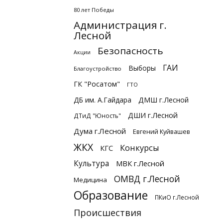
80 лет Победы
Администрация г.
Лесной
Безопасность
Акции
ГАИ
Выборы
Благоустройство
ГК "Росатом"
ГТО
ДБ им. А.Гайдара
ДМШ г.Лесной
ДШИ г.Лесной
ДТиД "Юность"
Дума г.Лесной
Евгений Куйвашев
ЖКХ
Конкурсы
КГС
Культура
МВК г.Лесной
ОМВД г.Лесной
Медицина
Образование
ПКиО г.Лесной
Происшествия