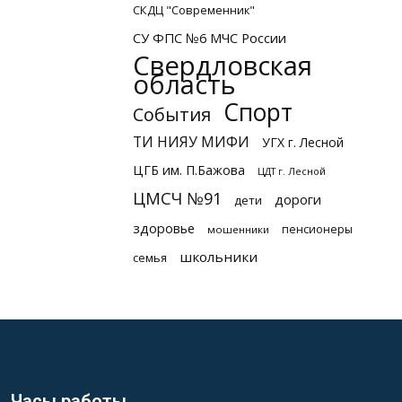
СКДЦ "Современник"
СУ ФПС №6 МЧС России
Свердловская
область
Спорт
События
ТИ НИЯУ МИФИ
УГХ г. Лесной
ЦГБ им. П.Бажова
ЦДТ г. Лесной
ЦМСЧ №91
дороги
дети
здоровье
пенсионеры
мошенники
школьники
семья
Часы работы