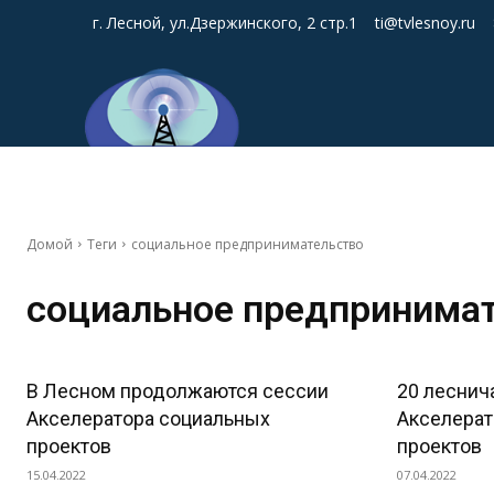
г. Лесной, ул.Дзержинского, 2 стр.1
ti@tvlesnoy.ru
Домой
Теги
социальное предпринимательство
социальное предпринима
В Лесном продолжаются сессии
20 леснич
Акселератора социальных
Акселерат
проектов
проектов
15.04.2022
07.04.2022