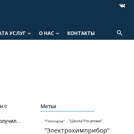
АТА УСЛУГ
О НАС
КОНТАКТЫ
н с
Метки
лучил...
"Школа Росатома"
"Технодом"
"Электрохимприбор"