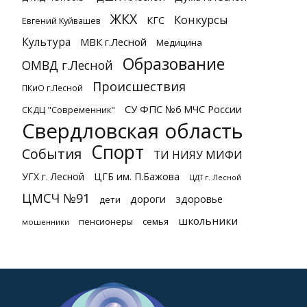
ЖКХ
Конкурсы
КГС
Евгений Куйвашев
Культура
МВК г.Лесной
Медицина
Образование
ОМВД г.Лесной
Происшествия
ПКиО г.Лесной
СУ ФПС №6 МЧС России
СКДЦ "Современник"
Свердловская область
Спорт
События
ТИ НИЯУ МИФИ
УГХ г. Лесной
ЦГБ им. П.Бажова
ЦДТ г. Лесной
ЦМСЧ №91
дороги
здоровье
дети
школьники
семья
пенсионеры
мошенники