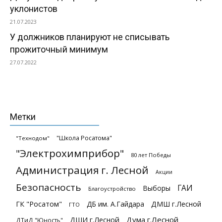
уклонистов
21.07.2023
У должников планируют не списывать
прожиточный минимум
27.07.2022
Метки
"Школа Росатома"
"Технодом"
"Электрохимприбор"
80 лет Победы
Администрация г. Лесной
Акции
Безопасность
ГАИ
Выборы
Благоустройство
ГК "Росатом"
ДБ им. А.Гайдара
ДМШ г.Лесной
ГТО
ДШИ г.Лесной
Дума г.Лесной
ДТиД "Юность"