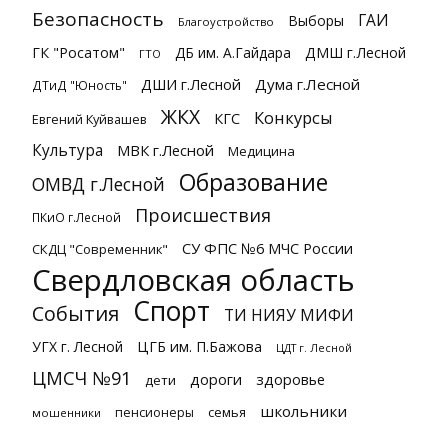
Безопасность
ГАИ
Выборы
Благоустройство
ГК "Росатом"
ДБ им. А.Гайдара
ДМШ г.Лесной
ГТО
ДШИ г.Лесной
Дума г.Лесной
ДТиД "Юность"
ЖКХ
Конкурсы
КГС
Евгений Куйвашев
Культура
МВК г.Лесной
Медицина
Образование
ОМВД г.Лесной
Происшествия
ПКиО г.Лесной
СУ ФПС №6 МЧС России
СКДЦ "Современник"
Свердловская область
Спорт
События
ТИ НИЯУ МИФИ
УГХ г. Лесной
ЦГБ им. П.Бажова
ЦДТ г. Лесной
ЦМСЧ №91
дороги
здоровье
дети
школьники
семья
пенсионеры
мошенники