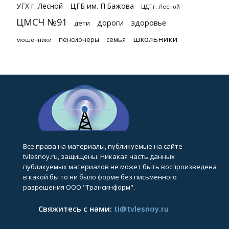
УГХ г. Лесной
ЦГБ им. П.Бажова
ЦДТ г. Лесной
ЦМСЧ №91
дороги
здоровье
дети
школьники
семья
пенсионеры
мошенники
Все права на материалы, публикуемые на сайте
tvlesnoy.ru, защищены. Никакая часть данных
публикуемых материалов не может быть воспроизведена
в какой бы то ни было форме без письменного
разрешения ООО "Трансинформ".
Свяжитесь с нами:
ti@tvlesnoy.ru