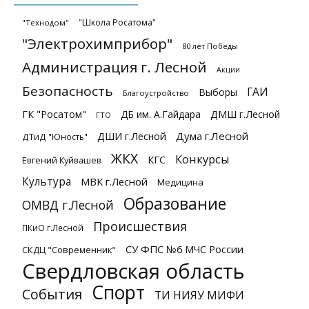
"Школа Росатома"
"Технодом"
"Электрохимприбор"
80 лет Победы
Администрация г. Лесной
Акции
Безопасность
ГАИ
Выборы
Благоустройство
ГК "Росатом"
ДБ им. А.Гайдара
ДМШ г.Лесной
ГТО
ДШИ г.Лесной
Дума г.Лесной
ДТиД "Юность"
ЖКХ
Конкурсы
КГС
Евгений Куйвашев
Культура
МВК г.Лесной
Медицина
Образование
ОМВД г.Лесной
Происшествия
ПКиО г.Лесной
СУ ФПС №6 МЧС России
СКДЦ "Современник"
Свердловская область
Спорт
События
ТИ НИЯУ МИФИ