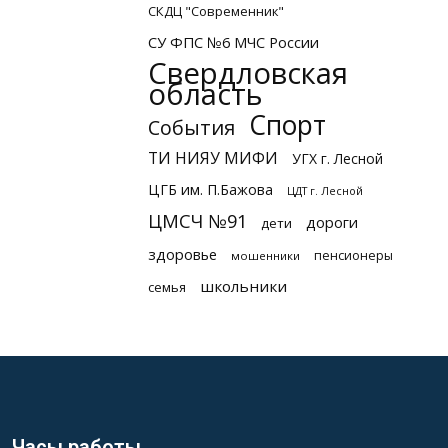
СКДЦ "Современник"
СУ ФПС №6 МЧС России
Свердловская
область
Спорт
События
ТИ НИЯУ МИФИ
УГХ г. Лесной
ЦГБ им. П.Бажова
ЦДТ г. Лесной
ЦМСЧ №91
дороги
дети
здоровье
пенсионеры
мошенники
школьники
семья
Часы работы