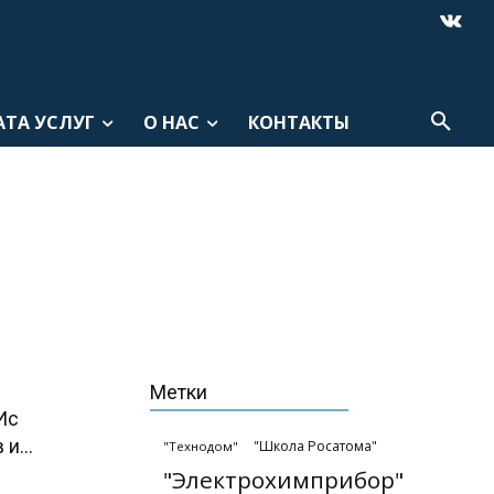
АТА УСЛУГ
О НАС
КОНТАКТЫ
Метки
Ис
и...
"Школа Росатома"
"Технодом"
"Электрохимприбор"