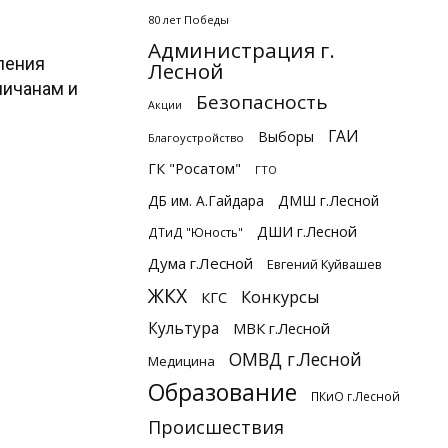
80 лет Победы
Администрация г.
ления
Лесной
ничанам и
Безопасность
Акции
ГАИ
Выборы
Благоустройство
ГК "Росатом"
ГТО
ДБ им. А.Гайдара
ДМШ г.Лесной
ДШИ г.Лесной
ДТиД "Юность"
Дума г.Лесной
Евгений Куйвашев
ЖКХ
Конкурсы
КГС
Культура
МВК г.Лесной
ОМВД г.Лесной
Медицина
Образование
ПКиО г.Лесной
Происшествия