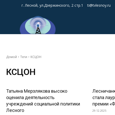
г. Лесной, ул.Дзержинского, 2 стр.1
ti@tvlesnoy.ru
Домой
Теги
КСЦОН
КСЦОН
Татьяна Мерзлякова высоко
Лесничанк
оценила деятельность
стала лау
учреждений социальной политики
премии «Ф
Лесного
29.12.2025