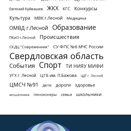
ЖКХ
Конкурсы
КГС
Евгений Куйвашев
Культура
МВК г.Лесной
Медицина
Образование
ОМВД г.Лесной
Происшествия
ПКиО г.Лесной
СУ ФПС №6 МЧС России
СКДЦ "Современник"
Свердловская область
Спорт
События
ТИ НИЯУ МИФИ
УГХ г. Лесной
ЦГБ им. П.Бажова
ЦДТ г. Лесной
ЦМСЧ №91
дороги
здоровье
дети
школьники
семья
пенсионеры
мошенники