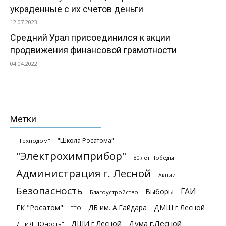
украденные с их счетов деньги
12.07.2023
Средний Урал присоединился к акции
продвижения финансовой грамотности
04.04.2022
Метки
"Школа Росатома"
"Технодом"
"Электрохимприбор"
80 лет Победы
Администрация г. Лесной
Акции
Безопасность
ГАИ
Выборы
Благоустройство
ГК "Росатом"
ДБ им. А.Гайдара
ДМШ г.Лесной
ГТО
ДШИ г.Лесной
Дума г.Лесной
ДТиД "Юность"