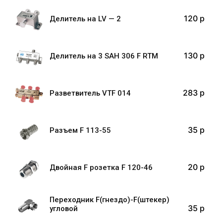
120 p
Делитель на LV — 2
130 p
Делитель на 3 SAH 306 F RTM
283 p
Разветвитель VTF 014
35 p
Разъем F 113-55
20 p
Двойная F розетка F 120-46
Переходник F(гнездо)-F(штекер)
35 p
угловой