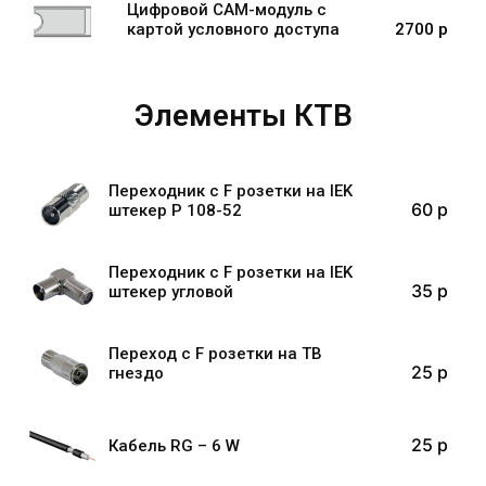
Цифровой CАМ-модуль с
картой условного доступа
2700 p
Элементы КТВ
Переходник с F розетки на IEK
60 p
штекер Р 108-52
Переходник с F розетки на IEK
35 p
штекер угловой
Переход с F розетки на ТВ
25 p
гнездо
25 p
Кабель RG – 6 W